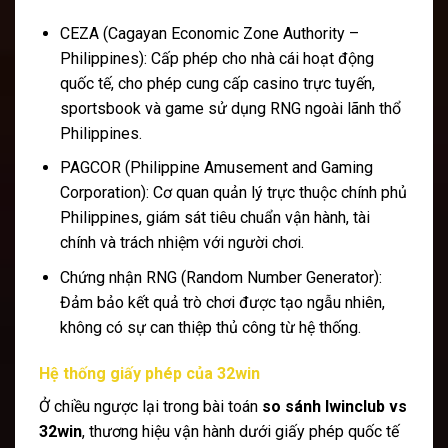
CEZA (Cagayan Economic Zone Authority –
Philippines): Cấp phép cho nhà cái hoạt động
quốc tế, cho phép cung cấp casino trực tuyến,
sportsbook và game sử dụng RNG ngoài lãnh thổ
Philippines.
PAGCOR (Philippine Amusement and Gaming
Corporation): Cơ quan quản lý trực thuộc chính phủ
Philippines, giám sát tiêu chuẩn vận hành, tài
chính và trách nhiệm với người chơi.
Chứng nhận RNG (Random Number Generator):
Đảm bảo kết quả trò chơi được tạo ngẫu nhiên,
không có sự can thiệp thủ công từ hệ thống.
Hệ thống giấy phép của 32win
Ở chiều ngược lại trong bài toán
so sánh Iwinclub vs
32win
, thương hiệu vận hành dưới giấy phép quốc tế