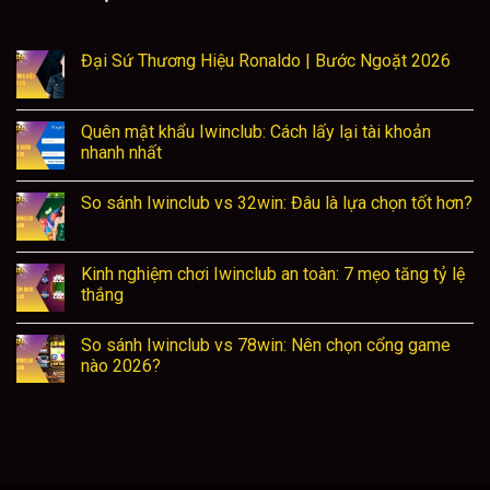
Đại Sứ Thương Hiệu Ronaldo | Bước Ngoặt 2026
Quên mật khẩu Iwinclub: Cách lấy lại tài khoản
nhanh nhất
So sánh Iwinclub vs 32win: Đâu là lựa chọn tốt hơn?
Kinh nghiệm chơi Iwinclub an toàn: 7 mẹo tăng tỷ lệ
thắng
So sánh Iwinclub vs 78win: Nên chọn cổng game
nào 2026?