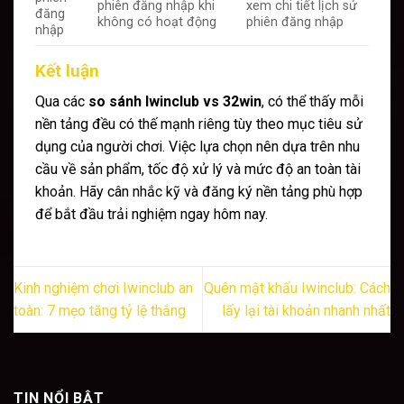
phiên đăng nhập khi
xem chi tiết lịch sử
đăng
không có hoạt động
phiên đăng nhập
nhập
Kết luận
Qua các
so sánh Iwinclub vs 32win
, có thể thấy mỗi
nền tảng đều có thế mạnh riêng tùy theo mục tiêu sử
dụng của người chơi. Việc lựa chọn nên dựa trên nhu
cầu về sản phẩm, tốc độ xử lý và mức độ an toàn tài
khoản. Hãy cân nhắc kỹ và đăng ký nền tảng phù hợp
để bắt đầu trải nghiệm ngay hôm nay.
Kinh nghiệm chơi Iwinclub an
Quên mật khẩu Iwinclub: Cách
toàn: 7 mẹo tăng tỷ lệ thắng
lấy lại tài khoản nhanh nhất
TIN NỔI BẬT