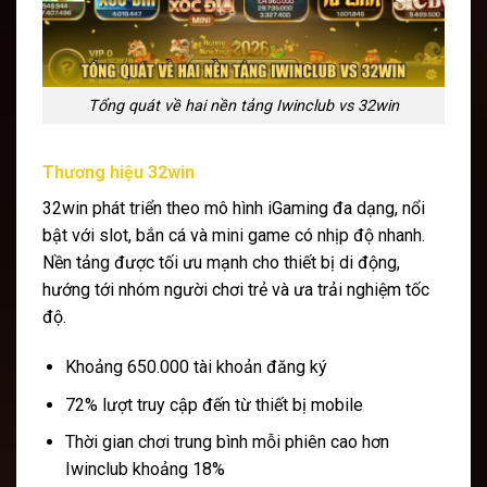
Tổng quát về hai nền tảng Iwinclub vs 32win
Thương hiệu 32win
32win phát triển theo mô hình iGaming đa dạng, nổi
bật với slot, bắn cá và mini game có nhịp độ nhanh.
Nền tảng được tối ưu mạnh cho thiết bị di động,
hướng tới nhóm người chơi trẻ và ưa trải nghiệm tốc
độ.
Khoảng 650.000 tài khoản đăng ký
72% lượt truy cập đến từ thiết bị mobile
Thời gian chơi trung bình mỗi phiên cao hơn
Iwinclub khoảng 18%