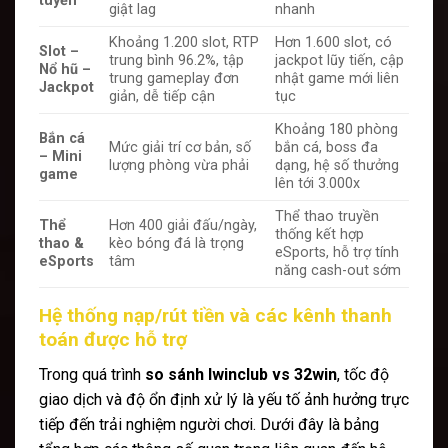
tuyến
giật lag
nhanh
Khoảng 1.200 slot, RTP
Hơn 1.600 slot, có
Slot –
trung bình 96.2%, tập
jackpot lũy tiến, cập
Nổ hũ –
trung gameplay đơn
nhật game mới liên
Jackpot
giản, dễ tiếp cận
tục
Khoảng 180 phòng
Bắn cá
Mức giải trí cơ bản, số
bắn cá, boss đa
– Mini
lượng phòng vừa phải
dạng, hệ số thưởng
game
lên tới 3.000x
Thể thao truyền
Thể
Hơn 400 giải đấu/ngày,
thống kết hợp
thao &
kèo bóng đá là trọng
eSports, hỗ trợ tính
eSports
tâm
năng cash-out sớm
Hệ thống nạp/rút tiền và các kênh thanh
toán được hỗ trợ
Trong quá trình
so sánh Iwinclub vs 32win
, tốc độ
giao dịch và độ ổn định xử lý là yếu tố ảnh hưởng trực
tiếp đến trải nghiệm người chơi. Dưới đây là bảng