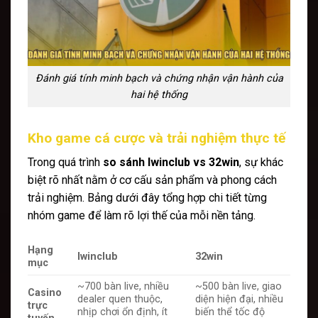
Đánh giá tính minh bạch và chứng nhận vận hành của
hai hệ thống
Kho game cá cược và trải nghiệm thực tế
Trong quá trình
so sánh Iwinclub vs 32win
, sự khác
biệt rõ nhất nằm ở cơ cấu sản phẩm và phong cách
trải nghiệm. Bảng dưới đây tổng hợp chi tiết từng
nhóm game để làm rõ lợi thế của mỗi nền tảng.
Hạng
Iwinclub
32win
mục
~700 bàn live, nhiều
~500 bàn live, giao
Casino
dealer quen thuộc,
diện hiện đại, nhiều
trực
nhịp chơi ổn định, ít
biến thể tốc độ