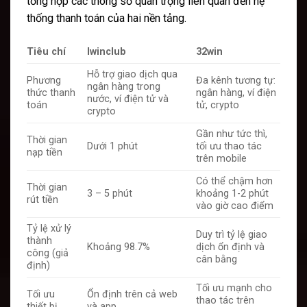
tổng hợp các thông số quan trọng liên quan đến hệ
thống thanh toán của hai nền tảng.
Tiêu chí
Iwinclub
32win
Hỗ trợ giao dịch qua
Phương
Đa kênh tương tự:
ngân hàng trong
thức thanh
ngân hàng, ví điện
nước, ví điện tử và
toán
tử, crypto
crypto
Gần như tức thì,
Thời gian
Dưới 1 phút
tối ưu thao tác
nạp tiền
trên mobile
Có thể chậm hơn
Thời gian
3 – 5 phút
khoảng 1-2 phút
rút tiền
vào giờ cao điểm
Tỷ lệ xử lý
Duy trì tỷ lệ giao
thành
Khoảng 98.7%
dịch ổn định và
công (giả
cân bằng
định)
Tối ưu mạnh cho
Tối ưu
Ổn định trên cả web
thao tác trên
thiết bị
và app